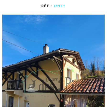
CONSEIL PAT
RÉF :
991ST
APPORTEUR D
CONTACT
ALERTE MAIL