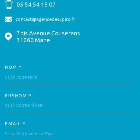
05 54 54 15 07
contact@agencedes3pics.fr
7bis Avenue Couserans
31260
Mane
NOM *
TRAD_MELTEM_VOSCOORDON
PRÉNOM *
EMAIL *