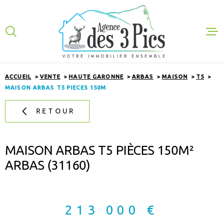
Aller
Aller
Aller
Aller
à
à
au
au
:
la
menu
contenu
VOTRE
recherche
principal
RECHERCHE
ACHETER
ACCUEIL
VENTE
HAUTE GARONNE
ARBAS
MAISON
T5
TYPE
D'OFFRE
MAISON ARBAS T5 PIECES 150M
ACHETER
LOUER
RETOUR
TYPE
DE
GESTION
TYPE DE BIEN
BIEN
VILLE
EXPERTISE
MAISON ARBAS T5 PIÈCES 150M²
ARBAS (31160)
NOS VENTES
CHAMPS
TEXTE
NOTRE AGEN
213 000 €
RECHERCHER