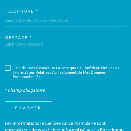
TÉLÉPHONE *
MESSAGE *
TRAD_MELTEM_VOREDEMAND
J'ai Pris Connaissance De La Politique De Confidentialité Et Des
RÈGLEMENTATION
Informations Relatives Au Traitement De Mes Données
Personnelles (*)
* Champ obligatoire
ENVOYER
Les informations recueillies sur ce formulaire sont
enregistrées dans un fichier informatisé par La Boite Immo