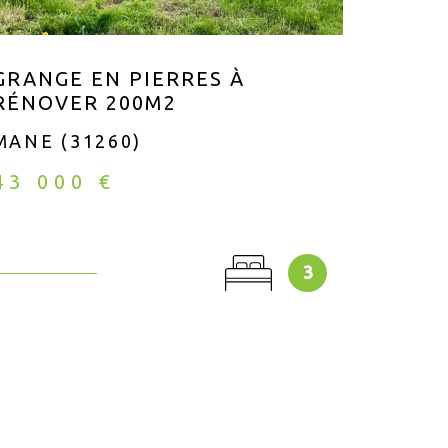
GRANGE EN PIERRES À
MAIS
RÉNOVER 200M2
SAIN
MANE (31260)
SAINT
43 000 €
222 
3