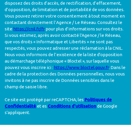
disposez des droits d’accès, de rectification, d’effacement,
d’opposition, de limitation et de portabilité de vos données.
d’opposition, de limitation et de portabilité de vos données.
Vous pouvez retirer votre consentement à tout moment en
Vous pouvez retirer votre consentement à tout moment en
contactant directement l’Agence / Le Réseau. Consultez le
contactant directement l’Agence / Le Réseau. Consultez le
site
https://cnil.fr/fr
pour plus d’informations sur vos droits. Si
site
https://cnil.fr/fr
pour plus d’informations sur vos droits.
vous estimez, après avoir contacté l'Agence / le Réseau, que
Si vous estimez, après avoir contacté l'Agence / le Réseau,
vos droits « Informatique et Libertés » ne sont pas respectés,
que vos droits « Informatique et Libertés » ne sont pas
vous pouvez adresser une réclamation à la CNIL. Nous vous
respectés, vous pouvez adresser une réclamation à la CNIL.
informons de l’existence de la liste d'opposition au
Nous vous informons de l’existence de la liste d'opposition
démarchage téléphonique « Bloctel », sur laquelle vous
au démarchage téléphonique « Bloctel », sur laquelle vous
pouvez vous inscrire ici :
https://www.bloctel.gouv.fr
. Dans le
pouvez vous inscrire ici :
https://www.bloctel.gouv.fr
. Dans le
cadre de la protection des Données personnelles, nous vous
cadre de la protection des Données personnelles, nous vous
invitons à ne pas inscrire de Données sensibles dans le champ
invitons à ne pas inscrire de Données sensibles dans le
de saisie libre.
champ de saisie libre.
Ce site est protégé par reCAPTCHA, les
Politiques de
Ce site est protégé par reCAPTCHA, les
Politiques de
Confidentialité
et es
Conditions d'utilisation
de Google
Confidentialité
et es
Conditions d'utilisation
de Google
s'appliquent.
s'appliquent.