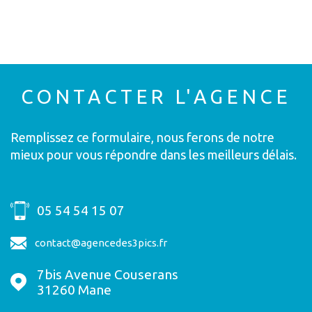
J'OBTIENS UNE
JE SOUHAITE UNE ESTIMATION
POUR
ESTIMATION EN 4 ÉTAPES
TYPE OFFRE
Vendre Mon Bien
Louer Mon Bien
1
2
3
4
CONTACTER
L'AGENCE
Remplissez ce formulaire, nous ferons de notre
JE RENSEIGNE LES
INFORMATIONS DE MON BIEN
mieux pour vous répondre dans les meilleurs délais.
JE SÉLECTIONNE LE TYPE DE
BIEN
TYPE DE BIEN *
05 54 54 15 07
Sélectionnez Le Type De Bien
contact@agencedes3pics.fr
ADRESSE DU BIEN *
Appartement
Maison
7bis Avenue Couserans
31260
Mane