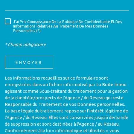
J'ai Pris Connaissance De La Politique De Confidentialité Et Des
J'ai Pris Connaissance De La Politique De Confidentialité Et Des
RÈGLEMENTATION
Informations Relatives Au Traitement De Mes Données
Informations Relatives Au Traitement De Mes Données
Personnelles (*)*
Personnelles (*)
ENVOYER
* Champ obligatoire
ENVOYER
Les informations recueillies sur ce formulaire sont
Les informations recueillies sur ce formulaire sont
enregistrées dans un fichier informatisé par La Boite Immo
enregistrées dans un fichier informatisé par La Boite Immo
agissant comme Sous-traitant du traitement pour la gestion
agissant comme Sous-traitant du traitement pour la gestion
de la clientèle/prospects de l'Agence / du Réseau qui reste
de la clientèle/prospects de l'Agence / du Réseau qui reste
Responsable du Traitement de vos Données personnelles. La
Responsable du Traitement de vos Données personnelles.
base légale du traitement repose sur l'intérêt légitime de
La base légale du traitement repose sur l'intérêt légitime de
l'Agence / du Réseau. Elles sont conservées jusqu'à demande
l'Agence / du Réseau. Elles sont conservées jusqu'à demande
de suppression et sont destinées à l'Agence / au Réseau.
de suppression et sont destinées à l'Agence / au Réseau.
Conformément à la loi « informatique et libertés », vous
Conformément à la loi « informatique et libertés », vous
disposez des droits d’accès, de rectification, d’effacement,