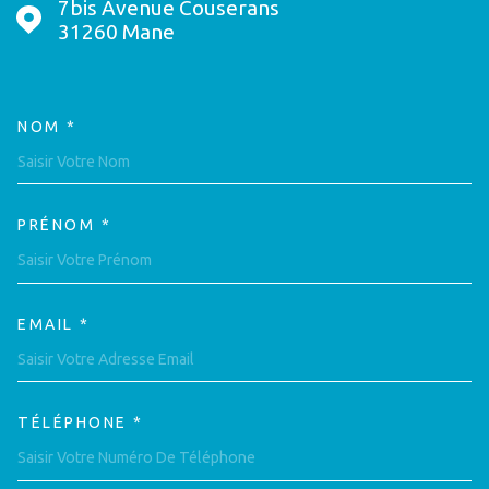
7bis Avenue Couserans
31260
Mane
NOM *
TRAD_MELTEM_VOSCOORDON
PRÉNOM *
EMAIL *
TÉLÉPHONE *