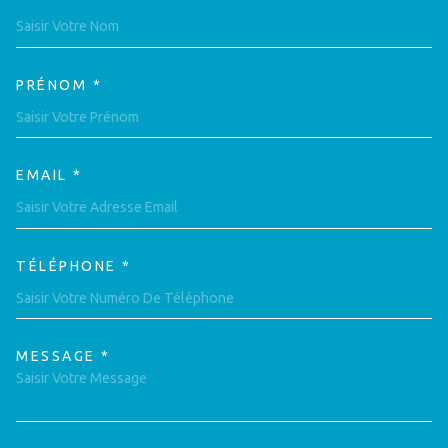
TRAD_MELTEM_VOSCOORDON
PRÉNOM *
EMAIL *
TÉLÉPHONE *
MESSAGE *
TRAD_MELTEM_VOREDEMAND