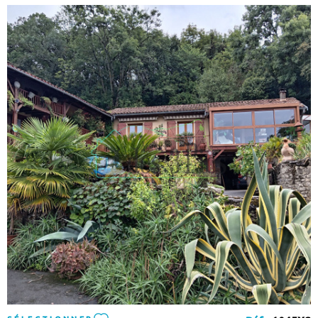
Sous le bâtiment, les roues et engrenages flirtent avec une
des sources. L'ancienne scierie chargée d'histoire est voisine
du moulin ou à une époque les scies à ruban tournaient plein
fer. Divers dépendances se partagent les espaces entre
étable, grange... Autour du moulin 3 sources alimentent le
terrain. Un canal de 1.8 km datant du XII siècle et creusé par les
mains d'hommes est actuellement asséché mais garde son
droit d'eau. Le terrain de 5 hectares avec ses prés et ses bois
vous donne la sensation de vivre dans un havre de paix, sans
voisin ni vis à vis en restant proche des commodités. DPE: E La
présente annonce immobilière a été rédigée sous la
VOIR LE BIEN
responsabilité éditoriale de Mme Debaque Laurence,
mandataire indépendant en immobilier (sans détention de
fonds), agent commercial de la SAS AGENCE DES 3 PICS et
immatriculé au RSAC de Foix sous le numéro 2025AC00422 ,
titulaire d'une attestation de collaborateur pour le compte de
la société AGENCE DES 3 PICS. Les informations sur les risques
auxquels ce bien est exposé sont disponibles sur le site
Géorisques : www.georisques.gouv.fr. Honoraires charge
vendeur.