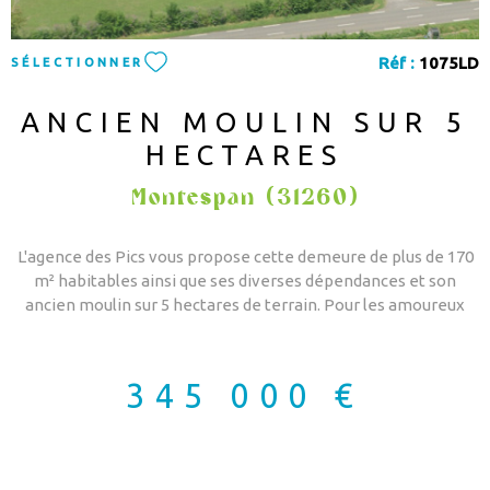
Réf :
1075LD
SÉLECTIONNER
ANCIEN MOULIN SUR 5
HECTARES
Montespan (31260)
L'agence des Pics vous propose cette demeure de plus de 170
m² habitables ainsi que ses diverses dépendances et son
ancien moulin sur 5 hectares de terrain. Pour les amoureux
des vielles pierres, vous trouverez dans cet ancien moulin tout
un pan d'histoire. Pour la partie habitation le rez de chaussée
est composé d'une cuisine, un séjour avec poêle à bois, une
345 000 €
chambre, une salle d'eau/WC, un atelier et un cellier. L'étage
vous propose de 3 chambres, un dressing ,une salle d'eau et un
WC. Attenant à la maison l'ancien moulin avec ses meules et
rouages vous laisseront imaginer le travail d'un ancien temps.