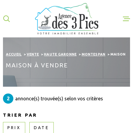
Aller
Aller
Aller
Aller
à
à
au
au
:
la
menu
contenu
VOTRE
recherche
principal
RECHERCHE
ACHETER
TYPE
D'OFFRE
ACHETER
ACCUEIL
VENTE
HAUTE GARONNE
MONTESPAN
LOUER
MAISON
MAISON À VENDRE
TYPE
DE
GESTION
TYPE DE BIEN
BIEN
VILLE
EXPERTISE
2
annonce(s) trouvée(s) selon vos critères
NOS VENTES
CHAMPS
TEXTE
TRIER PAR
NOTRE AGEN
CHAMPS
TEXTE
PRIX
DATE
PLUS DE CRITÈRES