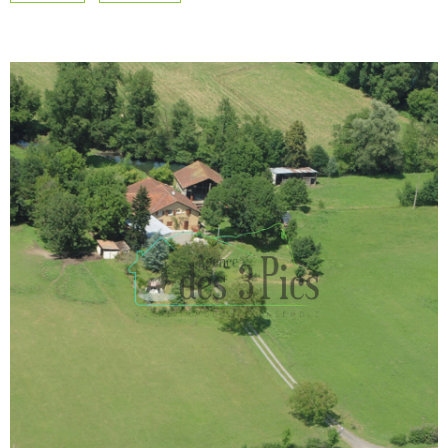
CONSEIL PAT
CHAMPS
TEXTE
RECHERCHER
APPORTEUR D
RÉFÉRENCE
CONTACT
ALERTE MAIL
VOIR LE BIEN