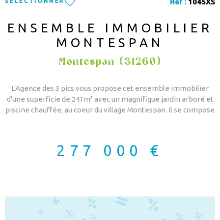
Réf :
1045XS
SÉLECTIONNER
ENSEMBLE IMMOBILIER
MONTESPAN
Montespan (31260)
L'Agence des 3 pics vous propose cet ensemble immobilier
d'une superficie de 241m² avec un magnifique jardin arboré et
piscine chauffée, au coeur du village Montespan. Il se compose
de: 1 maison d'habitation 70.5m² avec une pièce à vivre 35m²
avec cuisine équipée donnant sur une véranda de 18m², 2
chambres de 13m² chacune donnant sur balcon, un salle d'eau,
277 000 €
un wc indépendant. A l'étage inférieur un sous sol de 40m² et
un garage ouvert de 35m². 1 appartement T3 à finir de rénover
avec 2 chambres donnant sur balcon et une pièce à vivre avec
wc. 1 gîte avec une pièce à vivre de 26m² et sa cuisine équipée,
2 chambres, une salle de bain, wc séparé et sous sol. 1 gîte
avec pièce à vivre de 20.5m² donnant sur balcon avec vue sur
les montagnes, 2 chambres, salle d'eau et wc séparé. A l'étage