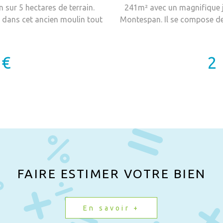
sur 5 hectares de terrain.
241m² avec un magnifique ja
z dans cet ancien moulin tout
Montespan. Il se compose de:
de chaussée est composé d'une
35m² avec cuisine équipé
ne salle d'eau/WC, un atelier
13m² chacune donnant sur b
 dressing ,une salle d'eau et
inférieur un sous sol de 4
 €
2
ses meules et rouages vous
finir de rénover avec 2 cham
us le bâtiment, les roues et
1 gîte avec une pièce à vivr
scierie chargée d'histoire est
de bain, wc séparé et sous 
tournaient plein fer. Divers
balcon avec vue sur les 
grange... Autour du moulin 3
l'étage inférieur se trouve
nt du XII siècle et creusé par
25m² avec un appentis La 
 garde son droit d'eau. Le
responsabilité éditoriale
 donne la sensation de vivre
en immobilier (sans déten
estant proche des commodités.
DES 3 PICS et immatricul
FAIRE ESTIMER VOTRE BIEN
gée sous la responsabilité
titulaire d'une attestation
indépendant en immobilier
DES 3 PICS. Les informatio
a SAS AGENCE DES 3 PICS et
disponibles sur le site Gé
En savoir +
AC00422 , titulaire d'une
ociété AGENCE DES 3 PICS. Les