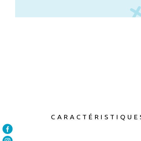
informations sur les risques auxquels ce bien est ex
site Géorisques : www.georisques.gouv.fr. Hono
CARACTÉRISTIQUE