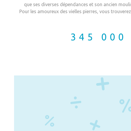
que ses diverses dépendances et son ancien moulin 
Pour les amoureux des vielles pierres, vous trouvere
un pan d'histoire. Pour la partie habitation le rez 
cuisine, un séjour avec poêle à bois, une chambre, u
et un cellier. L'étage vous propose de 3 chambres, un
345 000
un WC. Attenant à la maison l'ancien moulin avec 
laisseront imaginer le travail d'un ancien temps. So
engrenages flirtent avec une des sources. L'ancienne 
voisine du moulin ou à une époque les scies à ruban 
dépendances se partagent les espaces entre étable, 
sources alimentent le terrain. Un canal de 1.8 km data
les mains d'hommes est actuellement asséché mais
terrain de 5 hectares avec ses prés et ses bois vous
dans un havre de paix, sans voisin ni vis à vis en r
DPE: E La présente annonce immobilière a été rédi
éditoriale de Mme Debaque Laurence, mandataire 
(sans détention de fonds), agent commercial de l
immatriculé au RSAC de Foix sous le numéro 2025
attestation de collaborateur pour le compte de la s