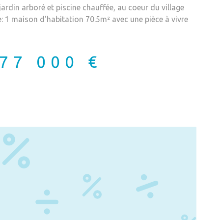
rdin arboré et piscine chauffée, au coeur du village
 1 maison d'habitation 70.5m² avec une pièce à vivre
e donnant sur une véranda de 18m², 2 chambres de
alcon, un salle d'eau, un wc indépendant. A l'étage
0m² et un garage ouvert de 35m². 1 appartement T3 à
77 000 €
bres donnant sur balcon et une pièce à vivre avec wc.
e de 26m² et sa cuisine équipée, 2 chambres, une salle
sol. 1 gîte avec pièce à vivre de 20.5m² donnant sur
montagnes, 2 chambres, salle d'eau et wc séparé. A
 2 sous sol pouvant servir d'atelier. 1 dépendance de
présente annonce immobilière a été rédigée sous la
 de Mme Xenia STRELNIKOVA mandataire indépendant
tion de fonds), agent commercial de la SAS AGENCE
é au RSAC de FOIX sous le numéro 99081254700018,
 de collaborateur pour le compte de la société AGENCE
ns sur les risques auxquels ce bien est exposé sont
orisques : www.georisques.gouv.fr. Honoraires charge
vendeur.