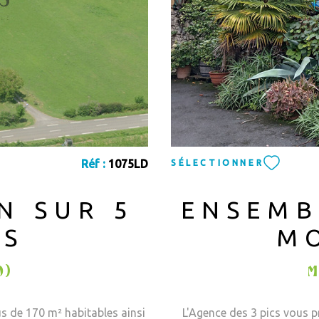
Réf :
1075LD
SÉLECTIONNER
N SUR 5
ENSEMB
ES
M
0)
M
s de 170 m² habitables ainsi
L'Agence des 3 pics vous p