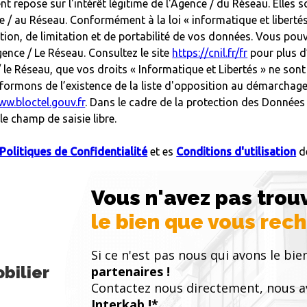
ent repose sur l'intérêt légitime de l'Agence / du Réseau. Elle
e / au Réseau. Conformément à la loi « informatique et liberté
ition, de limitation et de portabilité de vos données. Vous pou
nce / Le Réseau. Consultez le site
https://cnil.fr/fr
pour plus d
/ le Réseau, que vos droits « Informatique et Libertés » ne so
formons de l’existence de la liste d'opposition au démarchage 
ww.bloctel.gouv.fr
. Dans le cadre de la protection des Données
e champ de saisie libre.
Politiques de Confidentialité
et es
Conditions d'utilisation
de
Vous n'avez pas trou
le bien que vous rec
Si ce n'est pas nous qui avons le bie
bilier
partenaires !
Contactez nous directement, nous a
Interkab !*