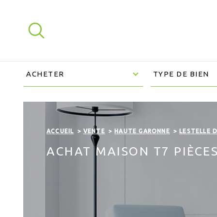
Aller
Aller
Aller
Aller
à
à
au
au
:
la
menu
contenu
recherche
principal
TYPE
TYPE
VOTRE
D'OFFRE
DE
ACHETER
TYPE DE BIEN
BIEN
REC
HER
CHAMPS
CHAMPS
CH
TEXTE
TEXTE
E
ACCUEIL
VENTE
HAUTE GARONNE
LESTELLE 
ACHAT MAISON T7 PIÈCE