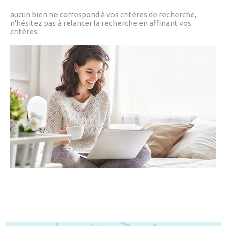
CONSEIL PAT
aucun bien ne correspond à vos critères de recherche,
CHAMPS
TEXTE
RECHERCHER
n'hésitez pas à relancer la recherche en affinant vos
APPORTEUR D
critères.
RÉFÉRENCE
CONTACT
ALERTE MAIL