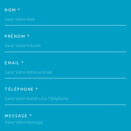
NOM *
TRAD_MELTEM_VOSCOORDON
PRÉNOM *
EMAIL *
TÉLÉPHONE *
MESSAGE *
TRAD_MELTEM_VOREDEMAND