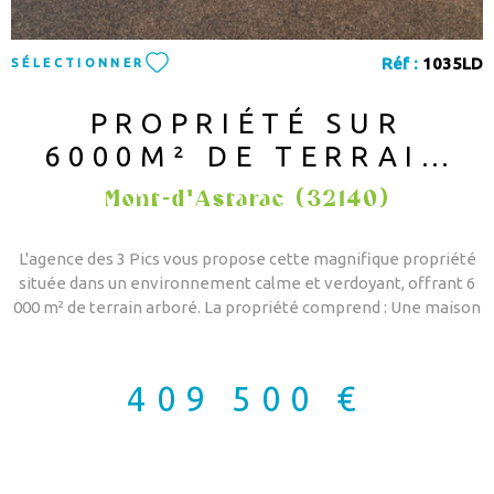
Réf :
1035LD
SÉLECTIONNER
PROPRIÉTÉ SUR
6000M² DE TERRAIN
AVEC PISCINE
Mont-d'Astarac (32140)
L'agence des 3 Pics vous propose cette magnifique propriété
située dans un environnement calme et verdoyant, offrant 6
000 m² de terrain arboré. La propriété comprend : Une maison
principale spacieuse et lumineuse avec un grand salon, une
grande cuisine équipée, 2 chambres en rez de chaussée, sdb,
sde, buanderie, 3 WC et un étage sous comble aménagé avec 2
409 500 €
chambres, 1 salle de jeu et 1 SDE/ WC. Poèle à bois en plus du
chauffage central. Seconde maison indépendante, idéale pour
: Location R&B / meublé touristique comprenant une grande
pièce de vie avec cuisine ouverte, 1 chambre, 1 SDE/ WC, un