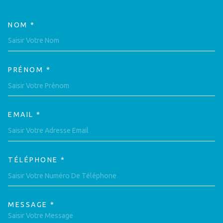
NOM *
TRAD_MELTEM_VOSCOORDON
PRÉNOM *
EMAIL *
TÉLÉPHONE *
MESSAGE *
TRAD_MELTEM_VOREDEMAND