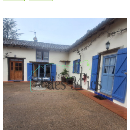
CONSEIL PAT
CHAMPS
TEXTE
RECHERCHER
APPORTEUR D
RÉFÉRENCE
CONTACT
ALERTE MAIL
VOIR LE BIEN