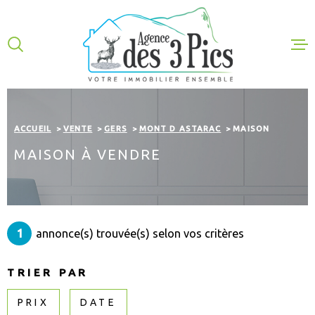
Aller
Aller
Aller
Aller
à
à
au
au
:
la
menu
contenu
VOTRE
recherche
principal
RECHERCHE
ACHETER
TYPE
D'OFFRE
ACHETER
ACCUEIL
VENTE
GERS
MONT D ASTARAC
MAISON
LOUER
MAISON À VENDRE
TYPE
DE
GESTION
TYPE DE BIEN
BIEN
VILLE
EXPERTISE
1
annonce(s) trouvée(s) selon vos critères
NOS VENTES
CHAMPS
TEXTE
TRIER PAR
NOTRE AGEN
CHAMPS
TEXTE
PRIX
DATE
PLUS DE CRITÈRES