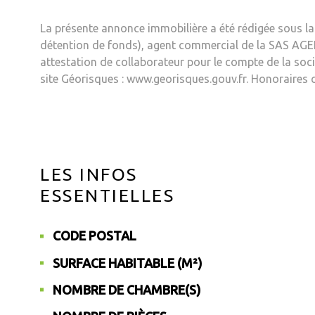
La présente annonce immobilière a été rédigée sous 
détention de fonds), agent commercial de la SAS AGE
attestation de collaborateur pour le compte de la soc
site Géorisques : www.georisques.gouv.fr. Honoraires 
LES INFOS
ESSENTIELLES
CODE POSTAL
Caractérisque
Valeurs
SURFACE HABITABLE (M²)
NOMBRE DE CHAMBRE(S)