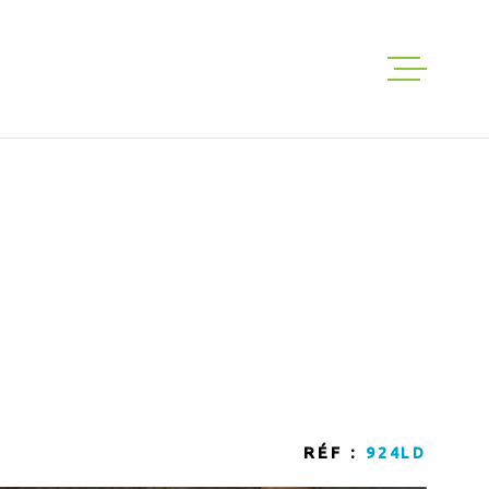
ACHETER
LOUER
GESTION
EXPERTISE
NOS VENTES
RÉF :
924LD