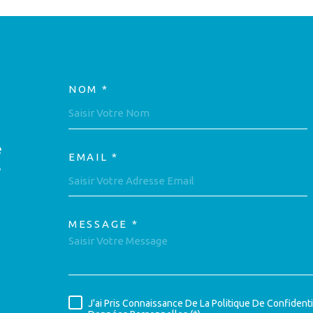
NOM *
TRAD_MELTEM_VOSC
e
EMAIL *
s
MESSAGE *
TRAD_MELTEM_VORE
J'ai Pris Connaissance De La Politique De Confident
RÈGLEMENTATION