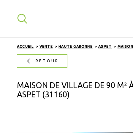
Aller
Aller
Aller
Aller
à
à
au
au
:
la
menu
contenu
recherche
principal
ACCUEIL
VENTE
HAUTE GARONNE
ASPET
MAISO
RETOUR
MAISON DE VILLAGE DE 90 M²
ASPET (31160)