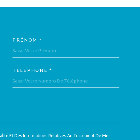
PRÉNOM *
OORDONNEES
TÉLÉPHONE *
DEMANDE
ialité Et Des Informations Relatives Au Traitement De Mes