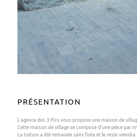
PRÉSENTATION
L'agence des 3 Pics vous propose une maison de villag
Cette maison de village se compose d'une pièce par ni
La toiture a été remaniée sans fuite et le reste viendra