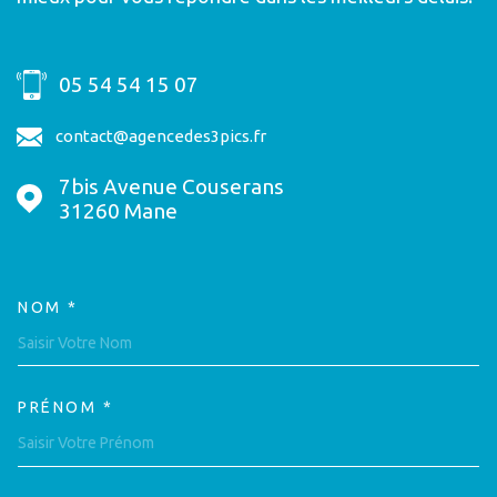
05 54 54 15 07
contact@agencedes3pics.fr
7bis Avenue Couserans
31260
Mane
NOM *
TRAD_MELTEM_VOSCOORDON
PRÉNOM *