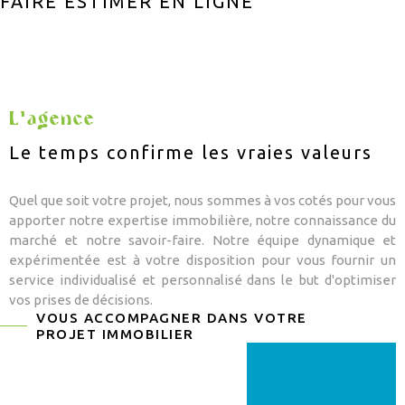
FAIRE ESTIMER EN LIGNE
CONSEIL PAT
CHAMPS
TEXTE
RECHERCHER
APPORTEUR D
RÉFÉRENCE
CONTACT
L'agence
Le temps confirme les vraies valeurs
ALERTE MAIL
Quel que soit votre projet, nous sommes à vos cotés pour vous
apporter notre expertise immobilière, notre connaissance du
marché et notre savoir-faire. Notre équipe dynamique et
expérimentée est à votre disposition pour vous fournir un
service individualisé et personnalisé dans le but d'optimiser
vos prises de décisions.
VOUS ACCOMPAGNER DANS VOTRE
PROJET IMMOBILIER