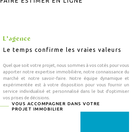
FAIRE ESTIMER EN LIGNE
CONSEIL PAT
CHAMPS
TEXTE
RECHERCHER
APPORTEUR D
RÉFÉRENCE
CONTACT
L'agence
Le temps confirme les vraies valeurs
ALERTE MAIL
Quel que soit votre projet, nous sommes à vos cotés pour vous
apporter notre expertise immobilière, notre connaissance du
marché et notre savoir-faire. Notre équipe dynamique et
expérimentée est à votre disposition pour vous fournir un
service individualisé et personnalisé dans le but d'optimiser
vos prises de décisions.
VOUS ACCOMPAGNER DANS VOTRE
PROJET IMMOBILIER