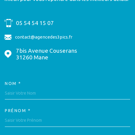
05 54 54 15 07
contact@agencedes3pics.fr
7bis Avenue Couserans
31260
Mane
NOM *
TRAD_MELTEM_VOSCOORDON
PRÉNOM *