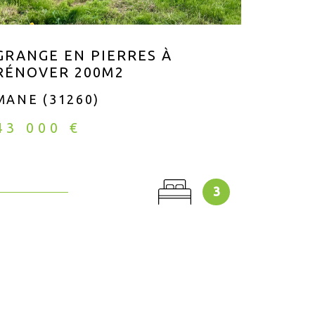
GRANGE EN PIERRES À
MAIS
RÉNOVER 200M2
SAIN
MANE (31260)
SAINT
43 000 €
222 
3