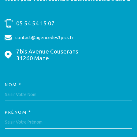
05 54 54 15 07
contact@agencedes3pics.fr
7bis Avenue Couserans
31260
Mane
NOM *
TRAD_MELTEM_VOSCOORDON
PRÉNOM *