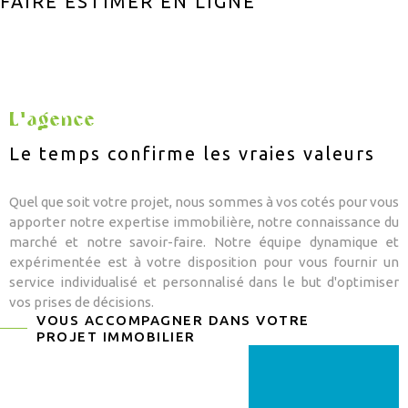
FAIRE ESTIMER EN LIGNE
CONSEIL PAT
CHAMPS
TEXTE
RECHERCHER
APPORTEUR D
RÉFÉRENCE
CONTACT
L'agence
Le temps confirme les vraies valeurs
ALERTE MAIL
Quel que soit votre projet, nous sommes à vos cotés pour vous
apporter notre expertise immobilière, notre connaissance du
marché et notre savoir-faire. Notre équipe dynamique et
expérimentée est à votre disposition pour vous fournir un
service individualisé et personnalisé dans le but d'optimiser
vos prises de décisions.
VOUS ACCOMPAGNER DANS VOTRE
PROJET IMMOBILIER