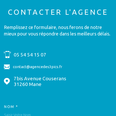
CONTACTER
L'AGENCE
Remplissez ce formulaire, nous ferons de notre
mieux pour vous répondre dans les meilleurs délais.
05 54 54 15 07
contact@agencedes3pics.fr
7bis Avenue Couserans
31260
Mane
NOM *
TRAD_MELTEM_VOSCOORDON