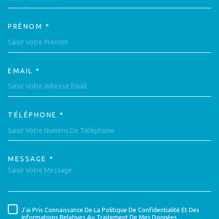
PRÉNOM *
EMAIL *
TÉLÉPHONE *
MESSAGE *
TRAD_MELTEM_VOREDEMAND
J'ai Pris Connaissance De La Politique De Confidentialité Et Des
RÈGLEMENTATION
Informations Relatives Au Traitement De Mes Données