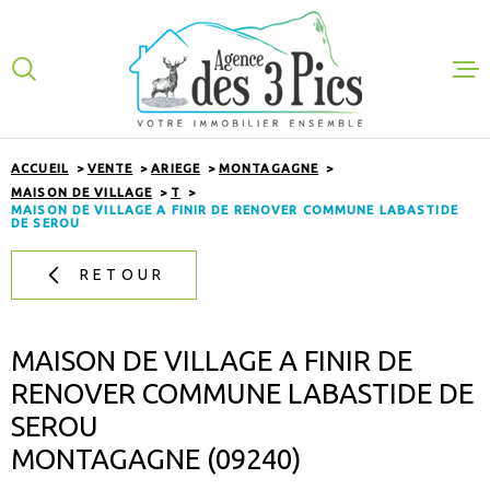
Aller
Aller
Aller
Aller
à
à
au
au
:
la
menu
contenu
VOTRE
recherche
principal
RECHERCHE
ACHETER
ACCUEIL
VENTE
ARIEGE
MONTAGAGNE
TYPE
D'OFFRE
MAISON DE VILLAGE
T
ACHETER
LOUER
MAISON DE VILLAGE A FINIR DE RENOVER COMMUNE LABASTIDE
DE SEROU
TYPE
DE
GESTION
TYPE DE BIEN
BIEN
RETOUR
VILLE
EXPERTISE
MAISON DE VILLAGE A FINIR DE
NOS VENTES
RENOVER COMMUNE LABASTIDE DE
CHAMPS
TEXTE
SEROU
NOTRE AGEN
MONTAGAGNE (09240)
RECHERCHER