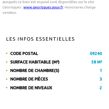
auxquels ce bien est exposé sont disponibles sur le site
Géorisques :
www.georisques.gouv.fr
. Honoraires charge
vendeur.
LES INFOS
ESSENTIELLES
CODE POSTAL
09240
Caractérisque
Valeurs
SURFACE HABITABLE (M²)
58 M²
NOMBRE DE CHAMBRE(S)
1
NOMBRE DE PIÈCES
3
NOMBRE DE NIVEAUX
2