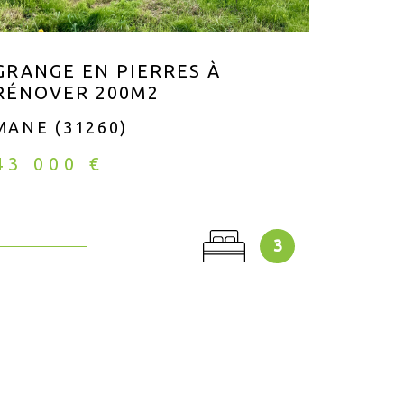
GRANGE EN PIERRES À
MAIS
RÉNOVER 200M2
SAIN
MANE (31260)
SAINT
43 000 €
222 
3