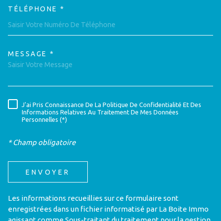
TÉLÉPHONE *
MESSAGE *
TRAD_MELTEM_VOREDEMAND
J'ai Pris Connaissance De La Politique De Confidentialité Et Des
RÈGLEMENTATION
Informations Relatives Au Traitement De Mes Données
Personnelles (*)
* Champ obligatoire
ENVOYER
Les informations recueillies sur ce formulaire sont
enregistrées dans un fichier informatisé par La Boite Immo
agissant comme Sous-traitant du traitement pour la gestion