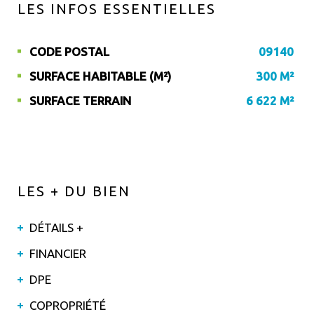
LES INFOS
ESSENTIELLES
CODE POSTAL
09140
Caractérisque
Valeurs
SURFACE HABITABLE (M²)
300 M²
SURFACE TERRAIN
6 622 M²
LES + DU BIEN
DÉTAILS +
FINANCIER
DPE
COPROPRIÉTÉ