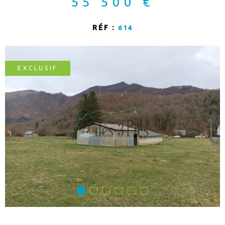
55 500 €
CONSEIL PAT
RÉF :
614
APPORTEUR D
CONTACT
EXCLUSIF
ALERTE MAIL