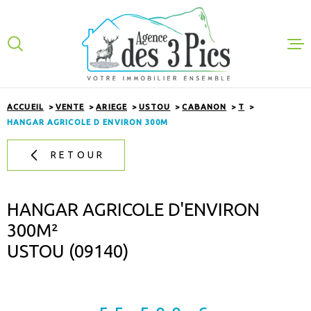
Aller
Aller
Aller
Aller
à
à
au
au
:
la
menu
contenu
VOTRE
recherche
principal
RECHERCHE
ACHETER
ACCUEIL
VENTE
ARIEGE
USTOU
CABANON
T
TYPE
D'OFFRE
HANGAR AGRICOLE D ENVIRON 300M
ACHETER
LOUER
RETOUR
TYPE
DE
GESTION
TYPE DE BIEN
BIEN
VILLE
EXPERTISE
HANGAR AGRICOLE D'ENVIRON
300M²
NOS VENTES
CHAMPS
USTOU (09140)
TEXTE
NOTRE AGEN
RECHERCHER