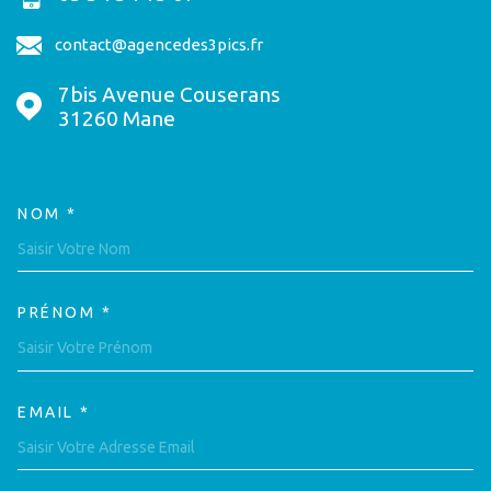
contact@agencedes3pics.fr
7bis Avenue Couserans
31260
Mane
NOM *
TRAD_MELTEM_VOSCOORDON
PRÉNOM *
EMAIL *