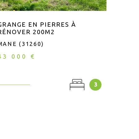
GRANGE EN PIERRES À
MAIS
RÉNOVER 200M2
SAIN
MANE (31260)
SAINT
43 000 €
222 
3