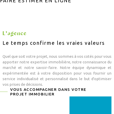
FAIRE ESTIMER EN LIGNE
CONSEIL PAT
CHAMPS
TEXTE
RECHERCHER
APPORTEUR D
RÉFÉRENCE
CONTACT
L'agence
Le temps confirme les vraies valeurs
ALERTE MAIL
Quel que soit votre projet, nous sommes à vos cotés pour vous
apporter notre expertise immobilière, notre connaissance du
marché et notre savoir-faire. Notre équipe dynamique et
expérimentée est à votre disposition pour vous fournir un
service individualisé et personnalisé dans le but d'optimiser
vos prises de décisions.
VOUS ACCOMPAGNER DANS VOTRE
PROJET IMMOBILIER