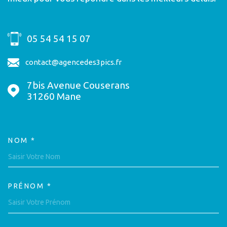
05 54 54 15 07
contact@agencedes3pics.fr
7bis Avenue Couserans
31260
Mane
NOM *
TRAD_MELTEM_VOSCOORDON
PRÉNOM *