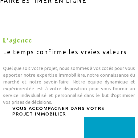
FAIRE ESTIMER EN LIGNE
CONSEIL PAT
CHAMPS
TEXTE
RECHERCHER
APPORTEUR D
RÉFÉRENCE
CONTACT
L'agence
Le temps confirme les vraies valeurs
ALERTE MAIL
Quel que soit votre projet, nous sommes à vos cotés pour vous
apporter notre expertise immobilière, notre connaissance du
marché et notre savoir-faire. Notre équipe dynamique et
expérimentée est à votre disposition pour vous fournir un
service individualisé et personnalisé dans le but d'optimiser
vos prises de décisions.
VOUS ACCOMPAGNER DANS VOTRE
PROJET IMMOBILIER