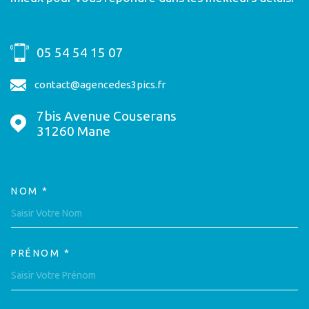
05 54 54 15 07
contact@agencedes3pics.fr
7bis Avenue Couserans
31260
Mane
NOM *
TRAD_MELTEM_VOSCOORDON
PRÉNOM *