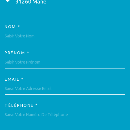
31260
Mane
NOM *
TRAD_MELTEM_VOSCOORDON
PRÉNOM *
EMAIL *
TÉLÉPHONE *