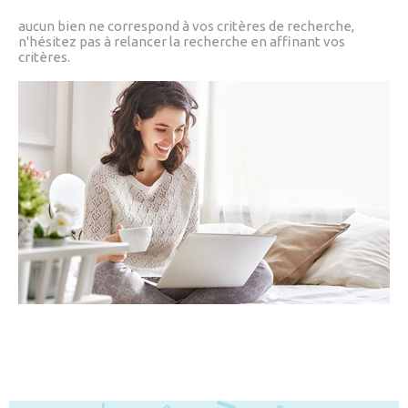
CONSEIL PAT
aucun bien ne correspond à vos critères de recherche,
CHAMPS
TEXTE
RECHERCHER
n'hésitez pas à relancer la recherche en affinant vos
APPORTEUR D
critères.
RÉFÉRENCE
CONTACT
ALERTE MAIL