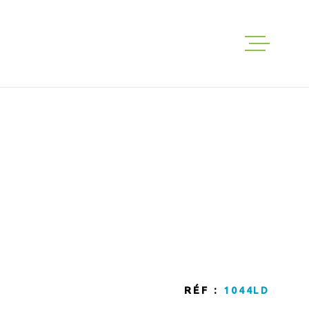
ACHETER
LOUER
GESTION
EXPERTISE
NOS VENTES
RÉF :
1044LD