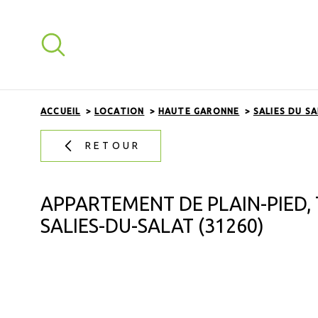
Aller
Aller
Aller
Aller
à
à
au
au
:
la
menu
contenu
recherche
principal
ACCUEIL
LOCATION
HAUTE GARONNE
SALIES DU S
RETOUR
APPARTEMENT DE PLAIN-PIED, 
SALIES-DU-SALAT (31260)